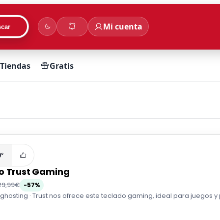
Mi cuenta
car
Tiendas
Gratis
0°
o Trust Gaming
29,99€
-57%
ighosting · Trust nos ofrece este teclado gaming, ideal para juegos 