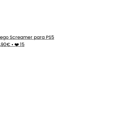
ego Screamer para PS5
9,90€
•
❤️ 15