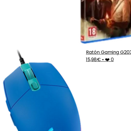
Ratón Gaming G20
15,98€
•
❤️ 0