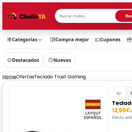
Bus
Categorías
Compra mejor
Cupones
Destacados
Nuevos
Home
Ofertas
Teclado Trust Gaming
Teclad
12,99€
Efecto ant