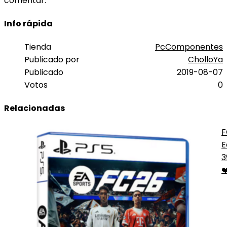
comentar.
Info rápida
Tienda
PcComponentes
Publicado por
CholloYa
Publicado
2019-08-07
Votos
0
Relacionadas
F
E
D
3
P
❤