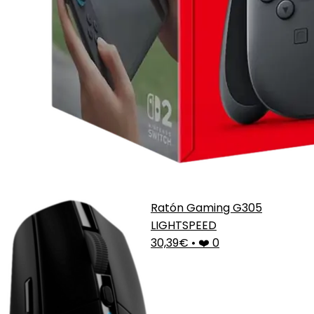
Ratón Gaming G305
LIGHTSPEED
30,39€
•
❤️ 0