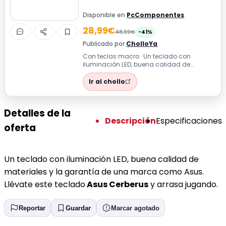
Disponible en
PcComponentes
28,99€
48,99€
-41%
Publicado por
CholloYa
Con teclas macro · Un teclado con
iluminación LED, buena calidad de
materiales y la garantía de una marca
como Asus. ...
Ir al chollo
Detalles de la
Descripción
Especificaciones
oferta
Un teclado con iluminación LED, buena calidad de
materiales y la garantía de una marca como Asus.
Llévate este teclado
Asus Cerberus
y arrasa jugando.
Reportar
Guardar
Marcar agotado