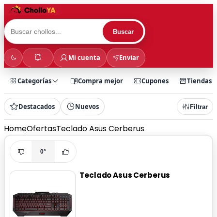
Buscar
Mi cuenta
Enviar
Categorías
Compra mejor
Cupones
Tiendas
Destacados
Nuevos
Filtrar
Home
Ofertas
Teclado Asus Cerberus
0°
Teclado Asus Cerberus