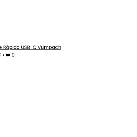
e Rápido USB-C Vumpach
€
•
❤️ 0