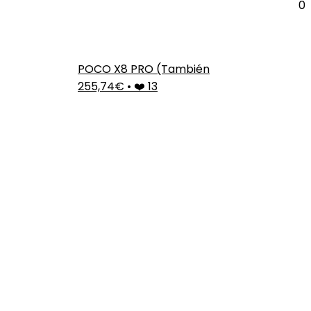
0
POCO X8 PRO (También
255,74€
•
❤️ 13