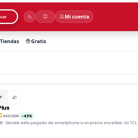
Mi cuenta
car
Tiendas
Gratis
0°
Plus
€
349,99€
-43%
B · Llévate este pegado de smartphone a un precio increíble. Un TCL