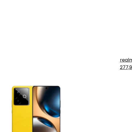
real
277,