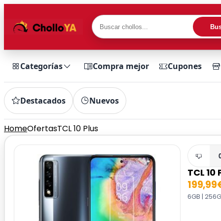
Bus
Categorías
Compra mejor
Cupones
Destacados
Nuevos
Home
Ofertas
TCL 10 Plus
TCL 10 
199,99
6GB | 256G