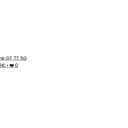
me GT 7T 5G
91€
•
❤️ 0