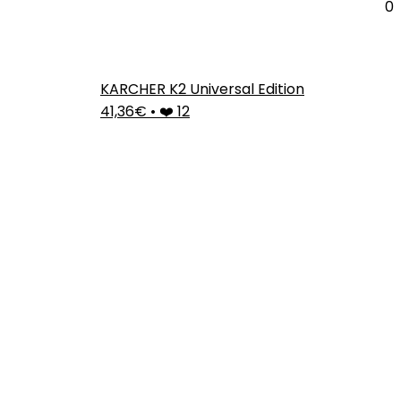
0
KARCHER K2 Universal Edition
41,36€
•
❤️ 12