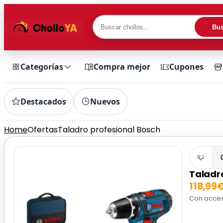
Bus
Categorías
Compra mejor
Cupones
Destacados
Nuevos
Home
Ofertas
Taladro profesional Bosch
Taladr
118,99
Con acces