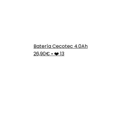
Batería Cecotec 4.0Ah
26,90€
•
❤️ 13