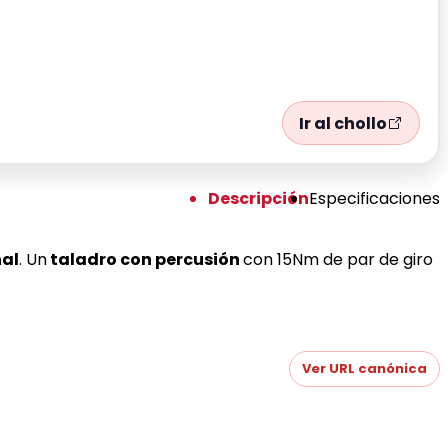
Ir al chollo
Descripción
Especificaciones
nal
. Un
taladro con percusión
con 15Nm de par de giro
Ver URL canónica