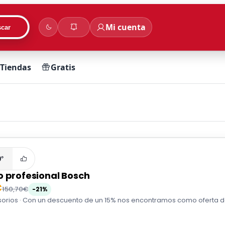
Mi cuenta
car
Tiendas
Gratis
0°
o profesional Bosch
€
150,70€
-21%
orios · Con un descuento de un 15% nos encontramos como oferta del