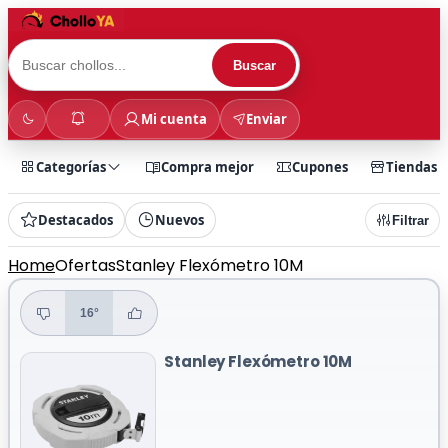
Buscar
Mi cuenta
Enviar
Categorías
Compra mejor
Cupones
Tiendas
Destacados
Nuevos
Filtrar
Home
Ofertas
Stanley Flexómetro 10M
16°
Stanley Flexómetro 10M