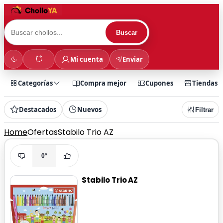
Buscar
Mi cuenta
Enviar
Categorías
Compra mejor
Cupones
Tiendas
Destacados
Nuevos
Filtrar
Home
Ofertas
Stabilo Trio AZ
0°
Stabilo Trio AZ