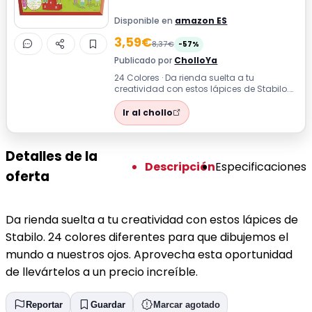
Disponible en
amazon ES
3,59€
8,37€
-57%
Publicado por
CholloYa
24 Colores · Da rienda suelta a tu
creatividad con estos lápices de Stabilo.
24 colores diferentes para que
dibujemos...
Ir al chollo
Detalles de la
Descripción
Especificaciones
oferta
Da rienda suelta a tu creatividad con estos lápices de
Stabilo. 24 colores diferentes para que dibujemos el
mundo a nuestros ojos. Aprovecha esta oportunidad
de llevártelos a un precio increíble.
Reportar
Guardar
Marcar agotado