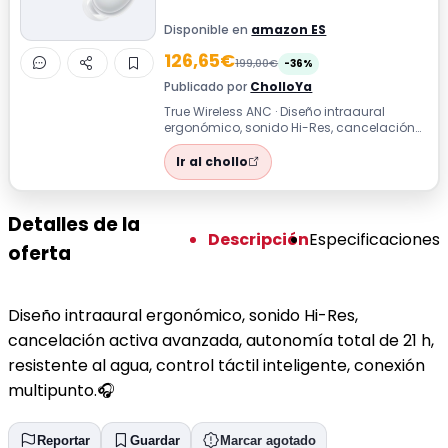
Disponible en
amazon ES
126,65€
199,00€
-36%
Publicado por
CholloYa
True Wireless ANC · Diseño intraaural
ergonómico, sonido Hi-Res, cancelación
activa avanzada, autonomía total de 21
h...
Ir al chollo
Detalles de la
Descripción
Especificaciones
oferta
Diseño intraaural ergonómico, sonido Hi-Res,
cancelación activa avanzada, autonomía total de 21 h,
resistente al agua, control táctil inteligente, conexión
multipunto.🎧
Reportar
Guardar
Marcar agotado