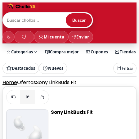
Buscar
Mi cuenta
Enviar
Categorías
Compra mejor
Cupones
Tiendas
Destacados
Nuevos
Filtrar
Home
Ofertas
Sony LinkBuds Fit
0°
Sony LinkBuds Fit