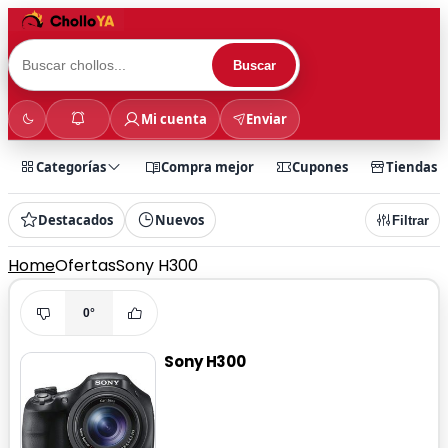
Buscar
Mi cuenta
Enviar
Categorías
Compra mejor
Cupones
Tiendas
Destacados
Nuevos
Filtrar
Home
Ofertas
Sony H300
0°
Sony H300