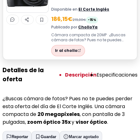
Disponible en
El Corte Inglés
186,15€
219,00€
-15%
Publicado por
CholloYa
Cámara compacta de 20MP · ¿Buscas
cámara de fotos? Pues no te puedes
perder esta oferta del día de El Corte
Inglés. U...
Ir al chollo
Detalles de la
Descripción
Especificaciones
oferta
¿Buscas cámara de fotos? Pues no te puedes perder
esta oferta del día de El Corte Inglés. Una cámara
compacta de
20 megapíxeles
, con pantalla de 3
pulgadas,
zoom óptico 35x
y
visor óptico
.
Reportar
Guardar
Marcar agotado