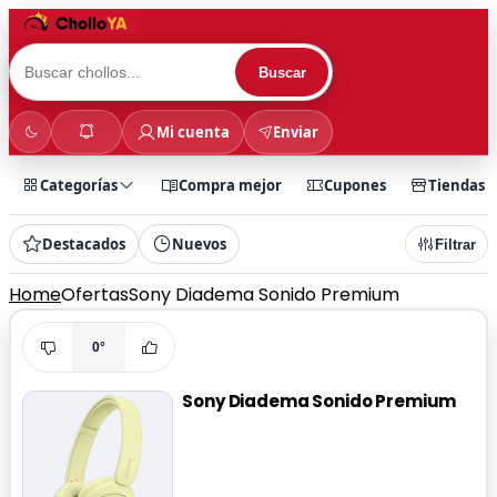
Buscar
Mi cuenta
Enviar
Categorías
Compra mejor
Cupones
Tiendas
Destacados
Nuevos
Filtrar
Home
Ofertas
Sony Diadema Sonido Premium
0°
Sony Diadema Sonido Premium