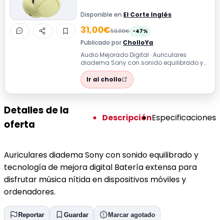
Disponible en
El Corte Inglés
31,00€
59,00€
-47%
Publicado por
CholloYa
Audio Mejorado Digital · Auriculares
diadema Sony con sonido equilibrado y
tecnología de mejora digital Batería
exten...
Ir al chollo
Detalles de la
Descripción
Especificaciones
oferta
Auriculares diadema Sony con sonido equilibrado y
tecnología de mejora digital Batería extensa para
disfrutar música nítida en dispositivos móviles y
ordenadores.
Reportar
Guardar
Marcar agotado