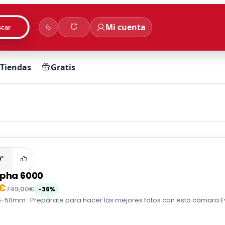
Mi cuenta
car
Tiendas
Gratis
0°
lpha 6000
0€
749,00€
-36%
6-50mm · Prepárate para hacer las mejores fotos con esta cámara Evi