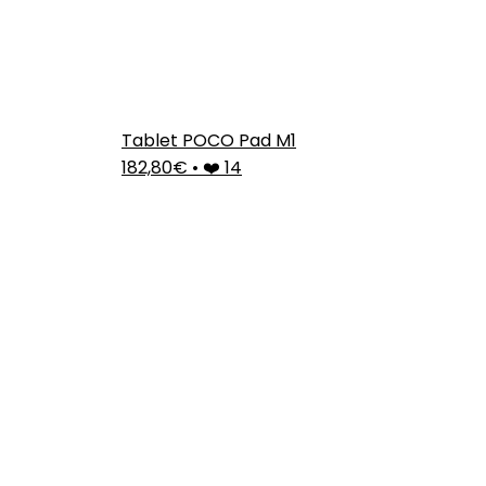
Tablet POCO Pad M1
182,80€
•
❤️ 14