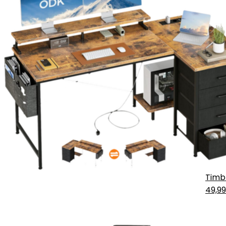
Timb
49,9