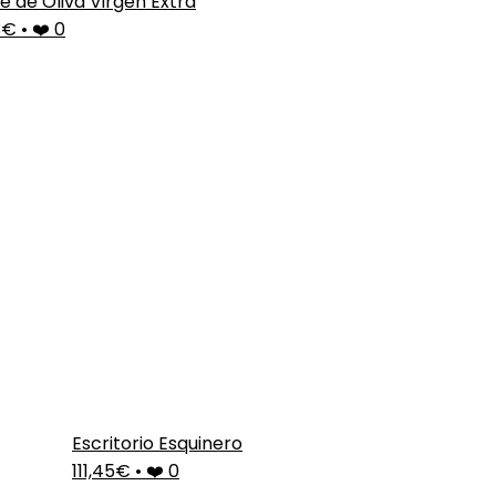
e de Oliva Virgen Extra
3€
•
❤️ 0
Escritorio Esquinero
111,45€
•
❤️ 0