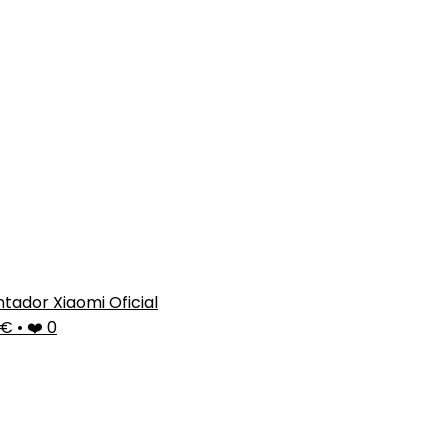
tador Xiaomi Oficial
9€
•
❤️ 0