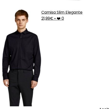
Camisa Slim Elegante
21,99€
•
❤️ 0