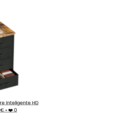
re Inteligente HD
9€
•
❤️ 0