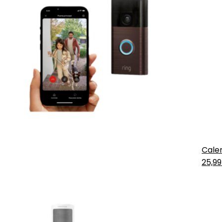
Calen
25,9