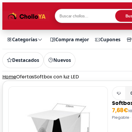
Bus
Categorías
Compra mejor
Cupones
Destacados
Nuevos
Home
Ofertas
Softbox con luz LED
Softbox
7,68€
1
Plegable ·