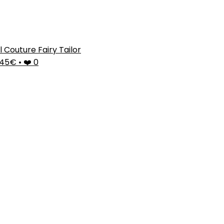
l Couture Fairy Tailor
,45€
•
❤️ 0