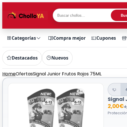
Bus
Categorías
Compra mejor
Cupones
Destacados
Nuevos
Home
Ofertas
Signal Junior Frutos Rojos 75ML
Signal 
2,00€
4
Protección