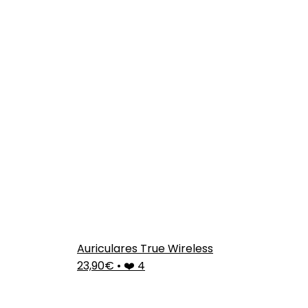
Auriculares True Wireless
23,90€
•
❤️ 4