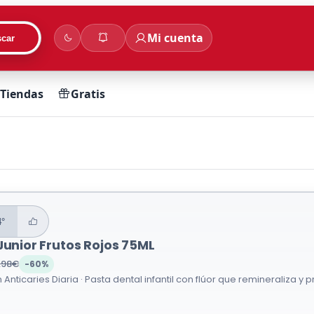
Mi cuenta
car
Tiendas
Gratis
4°
Junior Frutos Rojos 75ML
,98€
-60%
 Anticaries Diaria · Pasta dental infantil con flúor que remineraliza y 