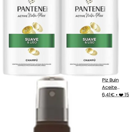
Piz Buin
Aceite
Bronceador
6,41€
•
❤️ 15
Spf