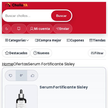
Buscar
Mi cuenta
Enviar
Categorías
Compra mejor
Cupones
Tiendas
Destacados
Nuevos
Filtrar
Home
Ofertas
Serum Fortificante Sisley
0°
Serum Fortificante Sisley