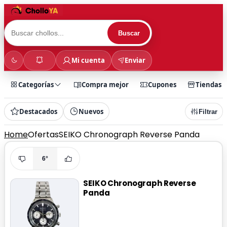
Buscar
Mi cuenta
Enviar
Categorías
Compra mejor
Cupones
Tiendas
Destacados
Nuevos
Filtrar
Home
Ofertas
SEIKO Chronograph Reverse Panda
6°
SEIKO Chronograph Reverse
Panda