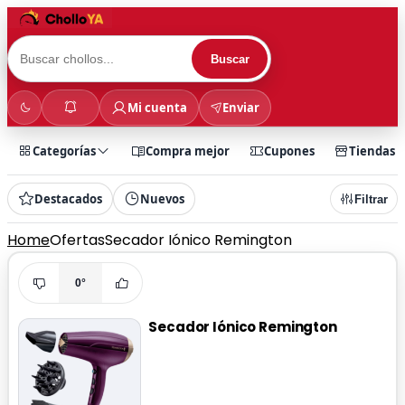
Buscar
Mi cuenta
Enviar
Categorías
Compra mejor
Cupones
Tiendas
Destacados
Nuevos
Filtrar
Home
Ofertas
Secador Iónico Remington
0°
Secador Iónico Remington