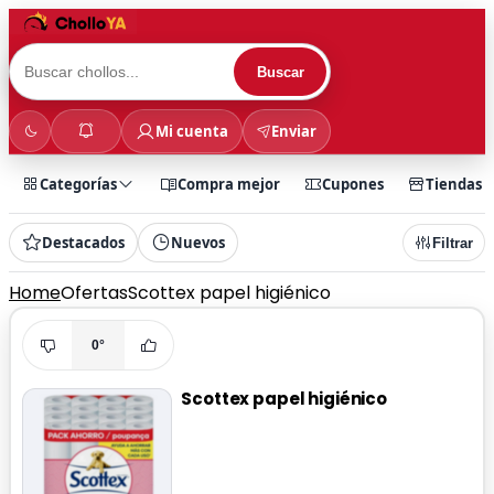
Buscar
Mi cuenta
Enviar
Categorías
Compra mejor
Cupones
Tiendas
Destacados
Nuevos
Filtrar
Home
Ofertas
Scottex papel higiénico
0°
Scottex papel higiénico