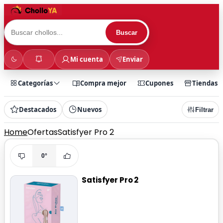
Buscar
Mi cuenta
Enviar
Categorías
Compra mejor
Cupones
Tiendas
Destacados
Nuevos
Filtrar
Home
Ofertas
Satisfyer Pro 2
0°
Satisfyer Pro 2