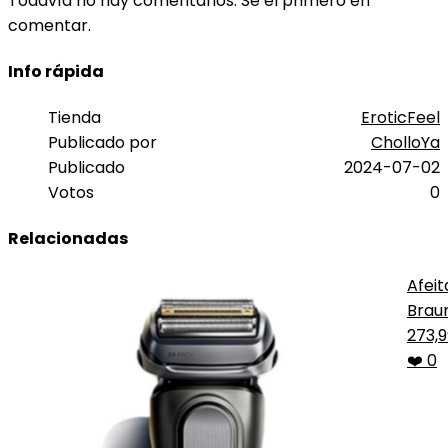
Todavía no hay comentarios. Sé el primero en
comentar.
Info rápida
Tienda
EroticFeel
Publicado por
CholloYa
Publicado
2024-07-02
Votos
0
Relacionadas
Afei
Brau
Serie
273,
❤️ 0