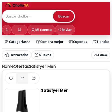
Buscar
Mi cuenta
Enviar
Categorías
Compra mejor
Cupones
Tiendas
Destacados
Nuevos
Filtrar
Home
Ofertas
Satisfyer Men
0°
Satisfyer Men