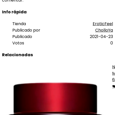
comentar.
Info rápida
Tienda
EroticFeel
Publicado por
CholloYa
Publicado
2021-04-23
Votos
0
Relacionadas
N
M
I
6
❤