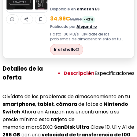
Disponible en
amazon ES
34,99€
59,99€
-42%
Publicado por
Alejandro
Hasta 100 MB/s · Olvídate de los
problemas de almacenamiento en tu
smartphone, tablet, cámara de fotos o
Nintendo Swi...
Ir al chollo
Detalles de la
Descripción
Especificaciones
oferta
Olvídate de los problemas de almacenamiento en tu
smartphone
,
tablet
,
cámara
de fotos o
Nintendo
Switch
Ahora en Amazon nos encontramos a su
precio mínimo esta tarjeta de
memoria microSDXC
SanDisk Ultra
Clase 10, U1 y A1 de
256 GB
con una
velocidad de transferencia de 100