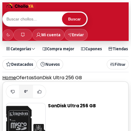
Buscar
Mi cuenta
Enviar
Categorías
Compra mejor
Cupones
Tiendas
Destacados
Nuevos
Filtrar
Home
Ofertas
SanDisk Ultra 256 GB
0°
SanDisk Ultra 256 GB