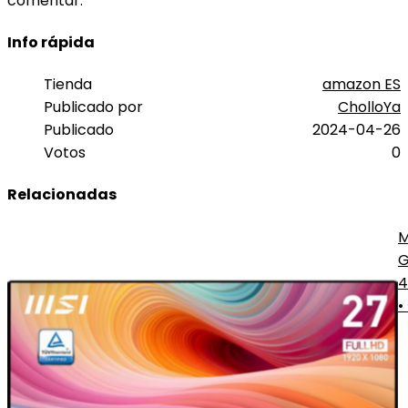
comentar.
Info rápida
Tienda
amazon ES
Publicado por
CholloYa
Publicado
2024-04-26
Votos
0
Relacionadas
M
G
M
4
•