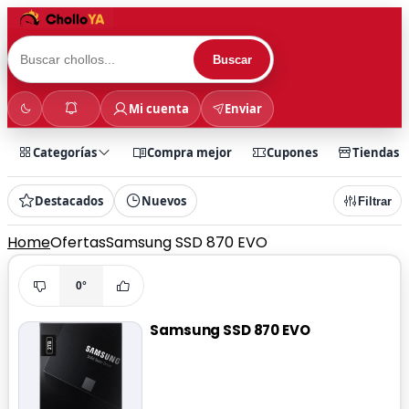
Buscar
Mi cuenta
Enviar
Categorías
Compra mejor
Cupones
Tiendas
Destacados
Nuevos
Filtrar
Home
Ofertas
Samsung SSD 870 EVO
0°
Samsung SSD 870 EVO