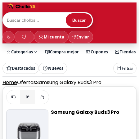
Buscar
Mi cuenta
Enviar
Categorías
Compra mejor
Cupones
Tiendas
Destacados
Nuevos
Filtrar
Home
Ofertas
Samsung Galaxy Buds3 Pro
0°
Samsung Galaxy Buds3 Pro