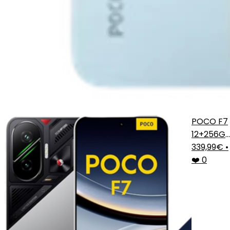
POCO F7
12+256G
Plata
339,99€
•
❤️ 0