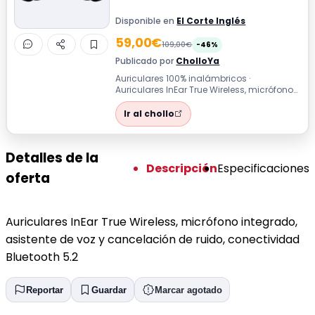
Disponible en
El Corte Inglés
59,00€
109,00€
-46%
Publicado por
CholloYa
Auriculares 100% inalámbricos ·
Auriculares InEar True Wireless, micrófono
integrado, asistente de voz y cancelación
...
Ir al chollo
Detalles de la
Descripción
Especificaciones
oferta
Auriculares InEar True Wireless, micrófono integrado,
asistente de voz y cancelación de ruido, conectividad
Bluetooth 5.2
Reportar
Guardar
Marcar agotado