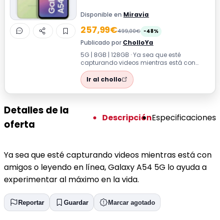
Disponible en
Miravia
257,99€
499,00€
-48%
Publicado por
CholloYa
5G | 8GB | 128GB · Ya sea que esté
capturando videos mientras está con
amigos o leyendo en línea, Galaxy A54 5G
lo ay...
Ir al chollo
Detalles de la
Descripción
Especificaciones
oferta
Ya sea que esté capturando videos mientras está con
amigos o leyendo en línea, Galaxy A54 5G lo ayuda a
experimentar al máximo en la vida.
Reportar
Guardar
Marcar agotado