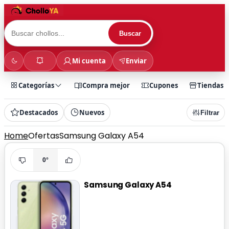
Buscar
Mi cuenta
Enviar
Categorías
Compra mejor
Cupones
Tiendas
Destacados
Nuevos
Filtrar
Home
Ofertas
Samsung Galaxy A54
0°
Samsung Galaxy A54