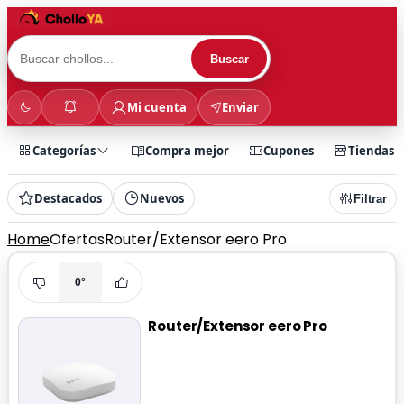
Buscar
Mi cuenta
Enviar
Categorías
Compra mejor
Cupones
Tiendas
Destacados
Nuevos
Filtrar
Home
Ofertas
Router/Extensor eero Pro
0°
Router/Extensor eero Pro