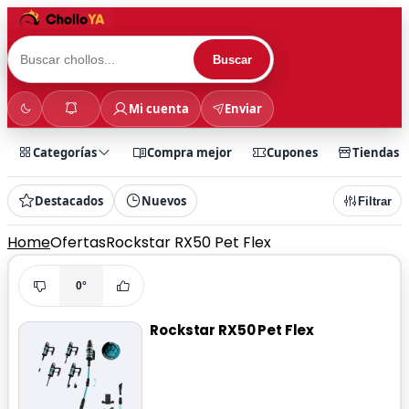
Buscar
Mi cuenta
Enviar
Categorías
Compra mejor
Cupones
Tiendas
Destacados
Nuevos
Filtrar
Home
Ofertas
Rockstar RX50 Pet Flex
0°
Rockstar RX50 Pet Flex