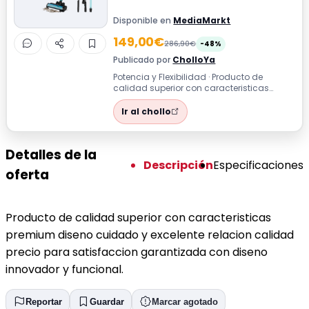
Disponible en
MediaMarkt
149,00€
286,90€
-48%
Publicado por
CholloYa
Potencia y Flexibilidad · Producto de
calidad superior con caracteristicas
premium diseno cuidado y excelente
relacio...
Ir al chollo
Detalles de la
Descripción
Especificaciones
oferta
Producto de calidad superior con caracteristicas
premium diseno cuidado y excelente relacion calidad
precio para satisfaccion garantizada con diseno
innovador y funcional.
Reportar
Guardar
Marcar agotado