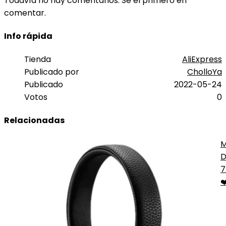
Todavía no hay comentarios. Sé el primero en
comentar.
Info rápida
Tienda
AliExpress
Publicado por
CholloYa
Publicado
2022-05-24
Votos
0
Relacionadas
M
D
N
7
❤