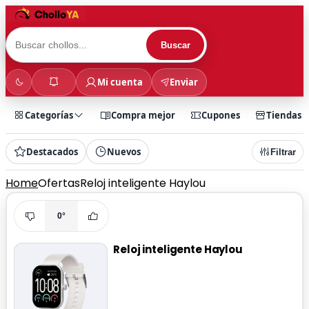
Buscar
Mi cuenta
Enviar
Categorías
Compra mejor
Cupones
Tiendas
Destacados
Nuevos
Filtrar
Home
Ofertas
Reloj inteligente Haylou
0°
Reloj inteligente Haylou