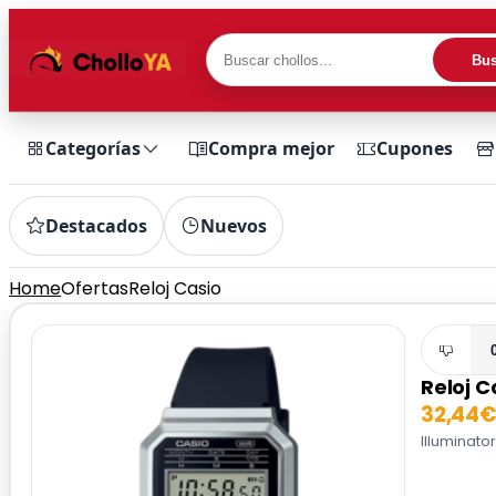
Bus
Categorías
Compra mejor
Cupones
Destacados
Nuevos
Home
Ofertas
Reloj Casio
Reloj C
32,44
Illuminato