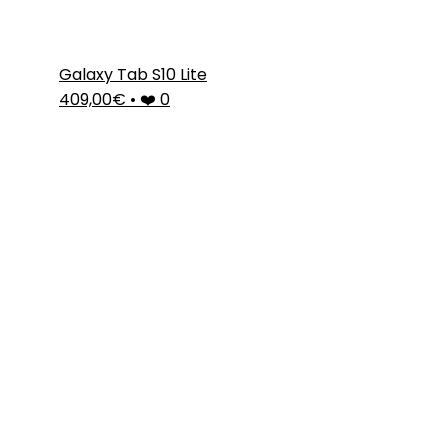
Galaxy Tab S10 Lite
409,00€
•
❤️ 0