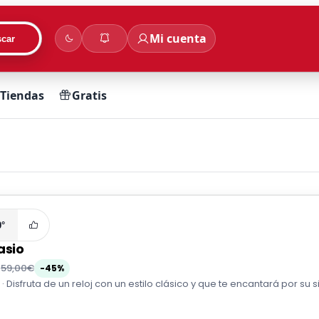
Mi cuenta
car
Tiendas
Gratis
0°
asio
€
59,00€
-45%
r · Disfruta de un reloj con un estilo clásico y que te encantará por su