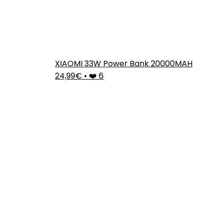
XIAOMI 33W Power Bank 20000MAH
24,99€
•
❤️ 6