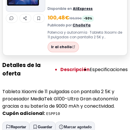
Disponible en
AliExpress
100,48€
199,99€
-50%
Publicado por
CholloYa
Potencia y autonomía · Tableta Xiaomi de
11 pulgadas con pantalla 2 5K y
procesador MediaTek G100-Ultra Gran
autonomí...
Ir al chollo
Detalles de la
Descripción
Especificaciones
oferta
Tableta Xiaomi de 11 pulgadas con pantalla 2 5K y
procesador MediaTek G100-Ultra Gran autonomía
gracias a su batería de 9000 mAh y conectividad.
Cupón adicional:
ESPP10
Reportar
Guardar
Marcar agotado