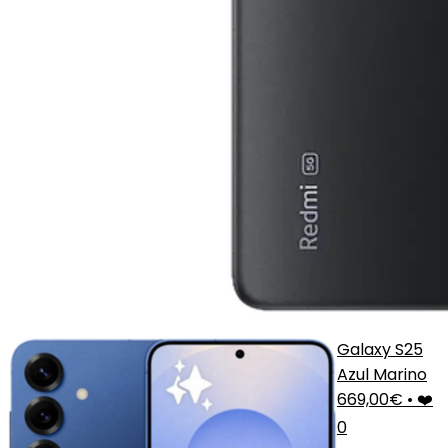
Galaxy S25
Azul Marino
669,00€
•
❤️
0