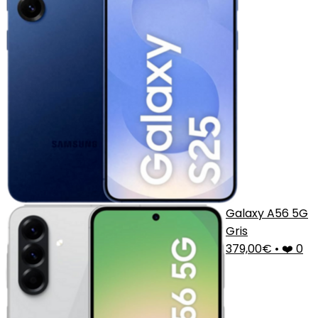
Galaxy A56 5G
Gris
379,00€
•
❤️ 0