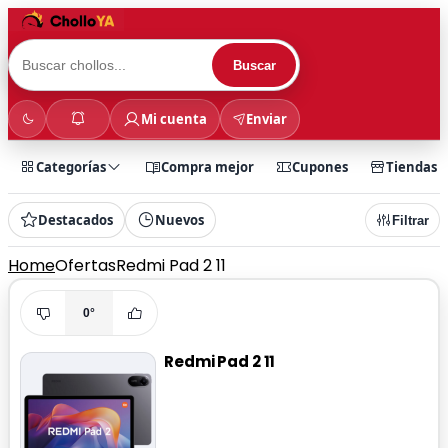
Buscar
Mi cuenta
Enviar
Categorías
Compra mejor
Cupones
Tiendas
Destacados
Nuevos
Filtrar
Home
Ofertas
Redmi Pad 2 11
0°
Redmi Pad 2 11