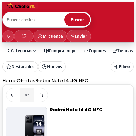
Buscar
Mi cuenta
Enviar
Categorías
Compra mejor
Cupones
Tiendas
Destacados
Nuevos
Filtrar
Home
Ofertas
Redmi Note 14 4G NFC
0°
Redmi Note 14 4G NFC