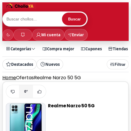
Buscar
Mi cuenta
Enviar
Categorías
Compra mejor
Cupones
Tiendas
Destacados
Nuevos
Filtrar
Home
Ofertas
Realme Narzo 50 5G
0°
Realme Narzo 50 5G