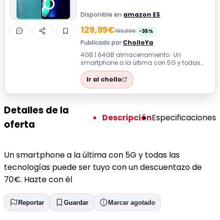
Disponible en
amazon ES
129,99€
199,99€
-35%
Publicado por
CholloYa
4GB | 64GB almacenamiento · Un
smartphone a la última con 5G y todas
las tecnologías puede ser tuyo con un
descuentaz...
Ir al chollo
Detalles de la
Descripción
Especificaciones
oferta
Un smartphone a la última con 5G y todas las
tecnologías puede ser tuyo con un descuentazo de
70€. Hazte con él
Reportar
Guardar
Marcar agotado