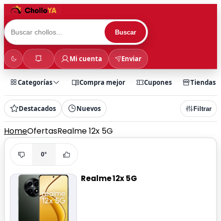
Buscar
Mi cuenta
Enviar
Categorías
Compra mejor
Cupones
Tiendas
Destacados
Nuevos
Filtrar
Home
Ofertas
Realme 12x 5G
0°
Realme 12x 5G