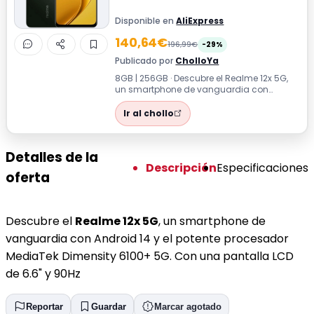
Disponible en
AliExpress
140,64€
196,99€
-29%
Publicado por
CholloYa
8GB | 256GB · Descubre el Realme 12x 5G,
un smartphone de vanguardia con
Android 14 y el potente procesador
MediaTek ...
Ir al chollo
Detalles de la
Descripción
Especificaciones
oferta
Descubre el
Realme 12x 5G
, un smartphone de
vanguardia con Android 14 y el potente procesador
MediaTek Dimensity 6100+ 5G. Con una pantalla LCD
de 6.6" y 90Hz
Reportar
Guardar
Marcar agotado