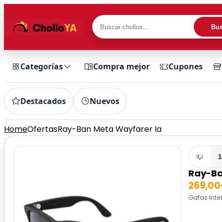
Bus
Categorías
Compra mejor
Cupones
Destacados
Nuevos
Home
Ofertas
Ray-Ban Meta Wayfarer Ia
1
Ray-Ba
269,0
Gafas Inte