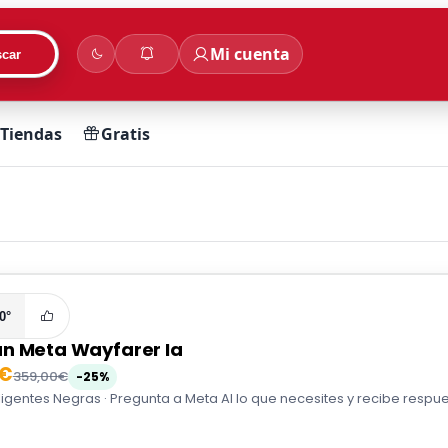
Mi cuenta
car
Tiendas
Gratis
0°
n Meta Wayfarer Ia
0€
359,00€
-25%
ligentes Negras · Pregunta a Meta AI lo que necesites y recibe respues