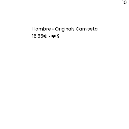
10
Hombre • Originals Camiseta
18,55€
•
❤️ 9