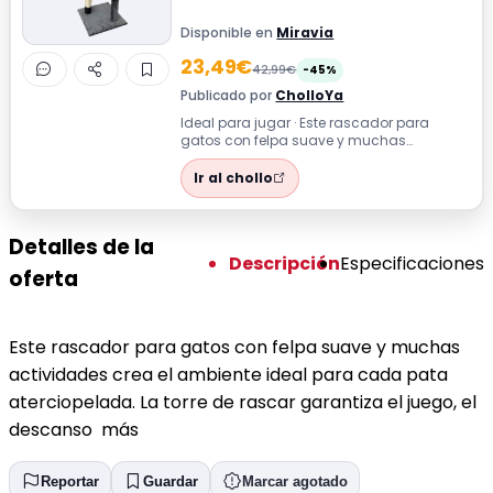
Disponible en
Miravia
23,49€
42,99€
-45%
Publicado por
CholloYa
Ideal para jugar · Este rascador para
gatos con felpa suave y muchas
actividades crea el ambiente ideal para
cada pat...
Ir al chollo
Detalles de la
Descripción
Especificaciones
oferta
Este rascador para gatos con felpa suave y muchas
actividades crea el ambiente ideal para cada pata
aterciopelada. La torre de rascar garantiza el juego, el
descanso más
Reportar
Guardar
Marcar agotado