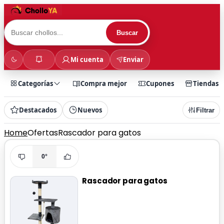
Buscar
Mi cuenta
Enviar
Categorías
Compra mejor
Cupones
Tiendas
Destacados
Nuevos
Filtrar
Home
Ofertas
Rascador para gatos
0°
Rascador para gatos