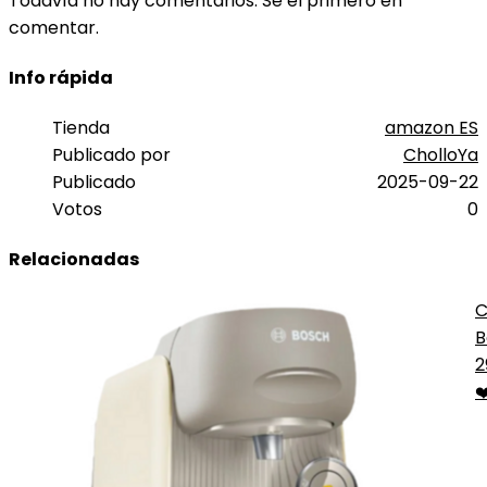
Todavía no hay comentarios. Sé el primero en
comentar.
Info rápida
Tienda
amazon ES
Publicado por
CholloYa
Publicado
2025-09-22
Votos
0
Relacionadas
C
B
T
2
B
❤