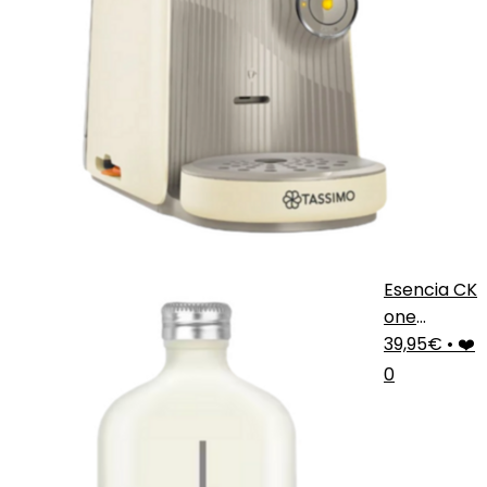
Esencia CK
one
Fresca
39,95€
•
❤️
0