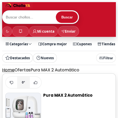
Buscar
Mi cuenta
Enviar
Categorías
Compra mejor
Cupones
Tiendas
Destacados
Nuevos
Filtrar
Home
Ofertas
Pura MAX 2 Automático
0°
Pura MAX 2 Automático