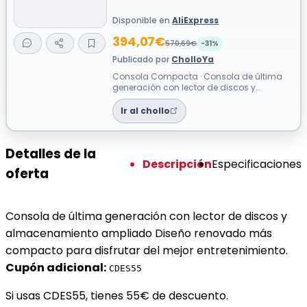
Disponible en
AliExpress
394,07€
570,69€
-31%
Publicado por
CholloYa
Consola Compacta · Consola de última
generación con lector de discos y
almacenamiento ampliado Diseño
renovado más co...
Ir al chollo
Detalles de la
Descripción
Especificaciones
oferta
Consola de última generación con lector de discos y
almacenamiento ampliado Diseño renovado más
compacto para disfrutar del mejor entretenimiento.
Cupón adicional:
CDES55
Si usas CDES55, tienes 55€ de descuento.