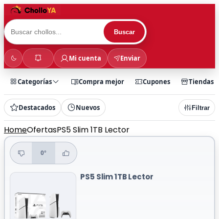
Buscar
Mi cuenta
Enviar
Categorías
Compra mejor
Cupones
Tiendas
Destacados
Nuevos
Filtrar
Home
Ofertas
PS5 Slim 1TB Lector
0°
PS5 Slim 1TB Lector