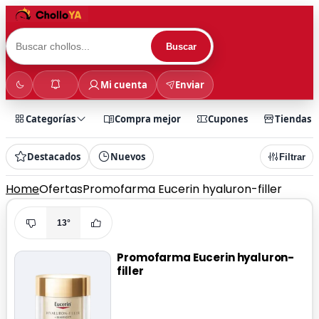
Buscar
Mi cuenta
Enviar
Categorías
Compra mejor
Cupones
Tiendas
Destacados
Nuevos
Filtrar
Home
Ofertas
Promofarma Eucerin hyaluron-filler
13°
Promofarma Eucerin hyaluron-
filler