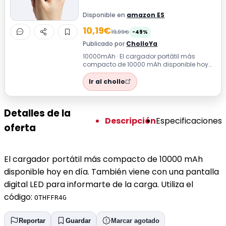
Disponible en
amazon ES
10,19€
19,99€
-49%
Publicado por
CholloYa
10000mAh · El cargador portátil más
compacto de 10000 mAh disponible hoy
en día. También viene con una pantalla
digit...
Ir al chollo
Detalles de la
Descripción
Especificaciones
oferta
El cargador portátil más compacto de 10000 mAh
disponible hoy en día. También viene con una pantalla
digital LED para informarte de la carga. Utiliza el
código:
OTHFFR4G
Reportar
Guardar
Marcar agotado