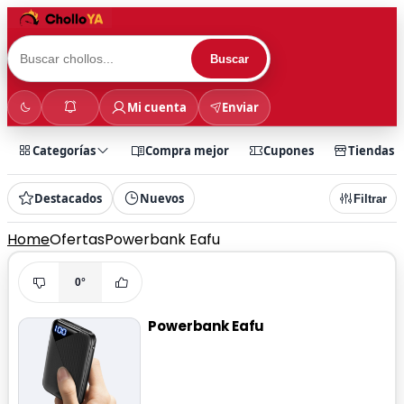
Buscar
Mi cuenta
Enviar
Categorías
Compra mejor
Cupones
Tiendas
Destacados
Nuevos
Filtrar
Home
Ofertas
Powerbank Eafu
0°
Powerbank Eafu