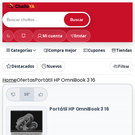
Buscar
Mi cuenta
Enviar
Categorías
Compra mejor
Cupones
Tiendas
Destacados
Nuevos
Filtrar
Home
Ofertas
Portátil HP OmniBook 3 16
10°
Portátil HP OmniBook 3 16