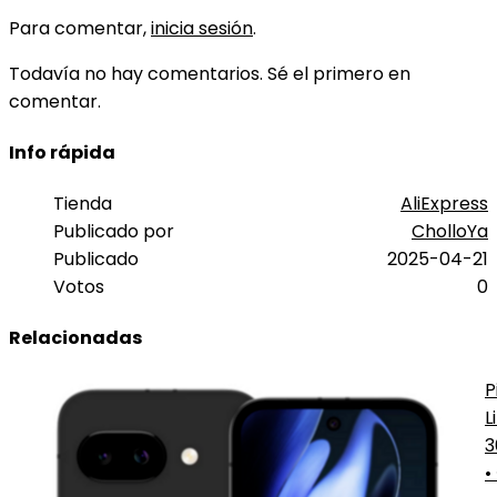
Para comentar,
inicia sesión
.
Todavía no hay comentarios. Sé el primero en
comentar.
Info rápida
Tienda
AliExpress
Publicado por
CholloYa
Publicado
2025-04-21
Votos
0
Relacionadas
P
L
3
•