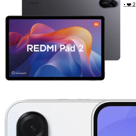
•
❤️ 2