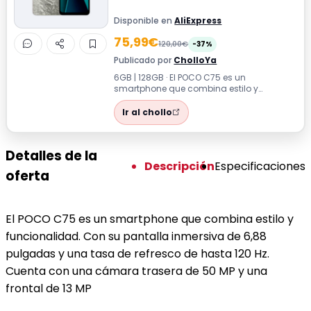
Disponible en
AliExpress
75,99€
120,00€
-37%
Publicado por
CholloYa
6GB | 128GB · El POCO C75 es un
smartphone que combina estilo y
funcionalidad. Con su pantalla inmersiva
de 6,88 pulg...
Ir al chollo
Detalles de la
Descripción
Especificaciones
oferta
El POCO C75 es un smartphone que combina estilo y
funcionalidad. Con su pantalla inmersiva de 6,88
pulgadas y una tasa de refresco de hasta 120 Hz.
Cuenta con una cámara trasera de 50 MP y una
frontal de 13 MP