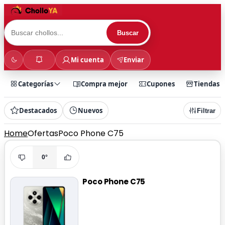
Buscar
Mi cuenta
Enviar
Categorías
Compra mejor
Cupones
Tiendas
Destacados
Nuevos
Filtrar
Home
Ofertas
Poco Phone C75
0°
Poco Phone C75