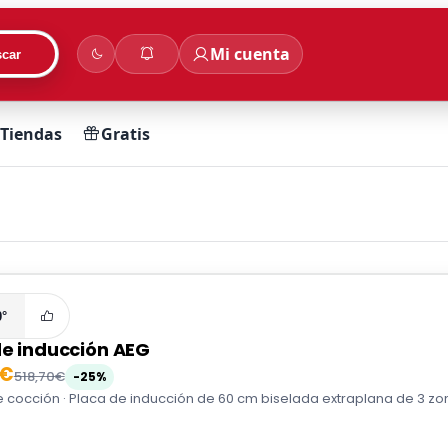
Mi cuenta
car
Tiendas
Gratis
0°
de inducción AEG
0€
518,70€
-25%
 cocción · Placa de inducción de 60 cm biselada extraplana de 3 zona