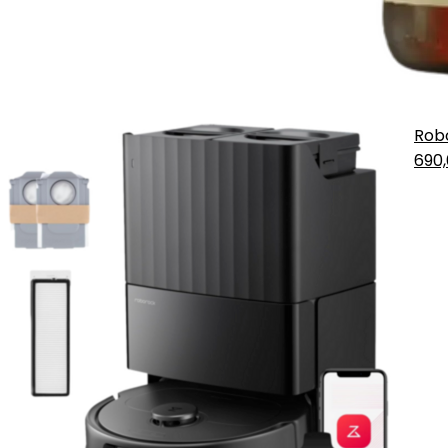
Rob
690