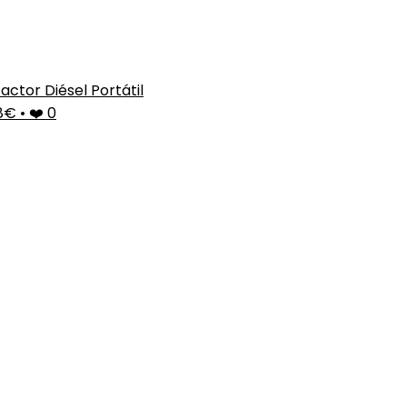
actor Diésel Portátil
98€
•
❤️ 0