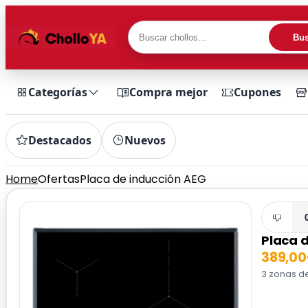
Bus
Categorías
Compra mejor
Cupones
Destacados
Nuevos
Home
Ofertas
Placa de inducción AEG
Placa 
389,0
3 zonas de