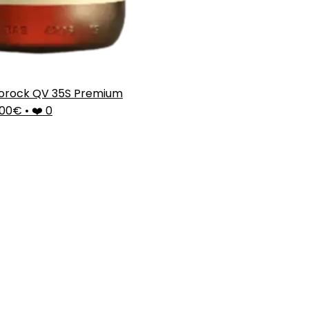
orock QV 35S Premium
,00€
•
❤️ 0