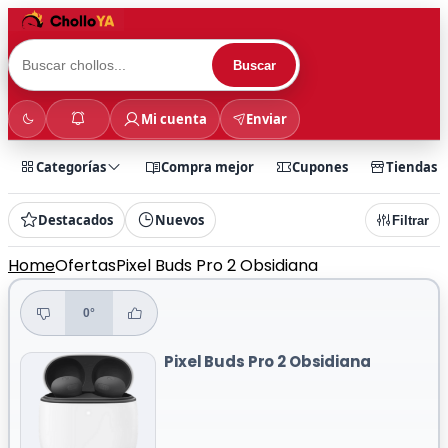
Buscar
Mi cuenta
Enviar
Categorías
Compra mejor
Cupones
Tiendas
Destacados
Nuevos
Filtrar
Home
Ofertas
Pixel Buds Pro 2 Obsidiana
0°
Pixel Buds Pro 2 Obsidiana