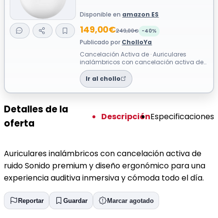
Disponible en
amazon ES
149,00€
249,00€
-40%
Publicado por
CholloYa
Cancelación Activa de · Auriculares
inalámbricos con cancelación activa de
ruido Sonido premium y diseño
ergonómico p...
Ir al chollo
Detalles de la
Descripción
Especificaciones
oferta
Auriculares inalámbricos con cancelación activa de
ruido Sonido premium y diseño ergonómico para una
experiencia auditiva inmersiva y cómoda todo el día.
Reportar
Guardar
Marcar agotado