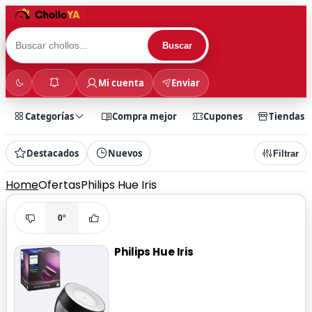
Buscar
Mi cuenta
Enviar
Categorías
Compra mejor
Cupones
Tiendas
Destacados
Nuevos
Filtrar
Home
Ofertas
Philips Hue Iris
0°
Philips Hue Iris