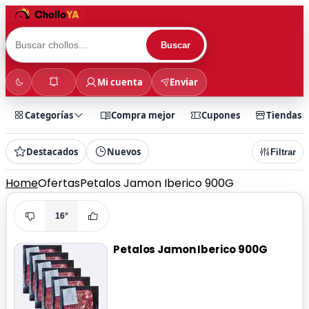
Buscar
Mi cuenta
Enviar
Categorías
Compra mejor
Cupones
Tiendas
Destacados
Nuevos
Filtrar
Home
Ofertas
Petalos Jamon Iberico 900G
16°
Petalos Jamon Iberico 900G