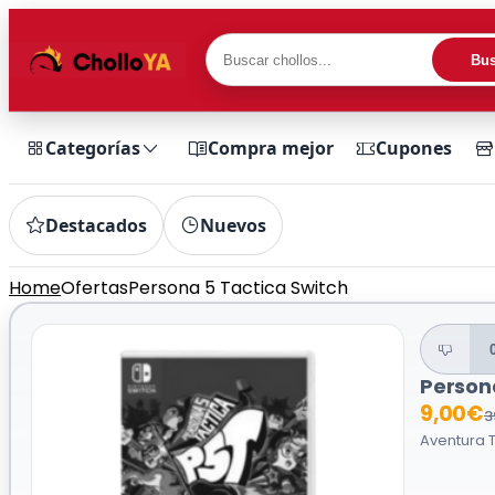
Bus
Categorías
Compra mejor
Cupones
Destacados
Nuevos
Home
Ofertas
Persona 5 Tactica Switch
Person
9,00€
3
Aventura T