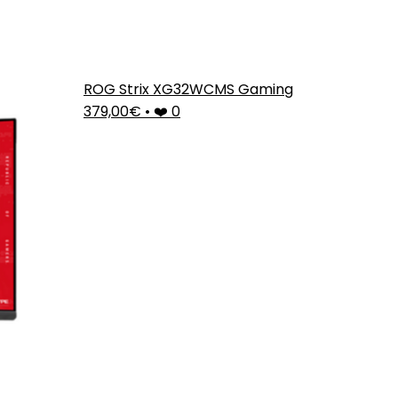
ROG Strix XG32WCMS Gaming
379,00€
•
❤️ 0