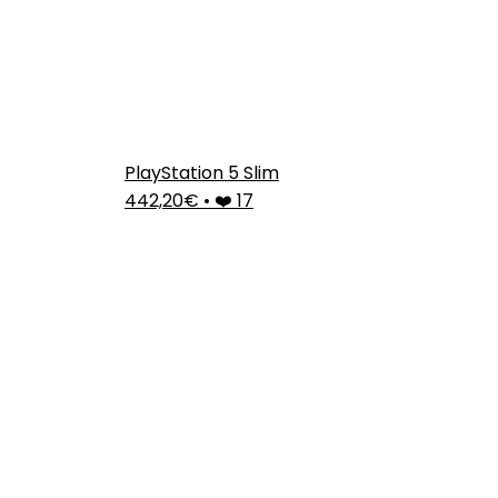
PlayStation 5 Slim
442,20€
•
❤️ 17