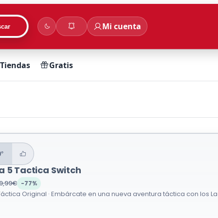
Mi cuenta
car
Tiendas
Gratis
0°
a 5 Tactica Switch
9,99€
-77%
áctica Original · Embárcate en una nueva aventura táctica con los La