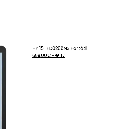
HP 15-FD0288NS Portátil
699,00€
•
❤️ 17