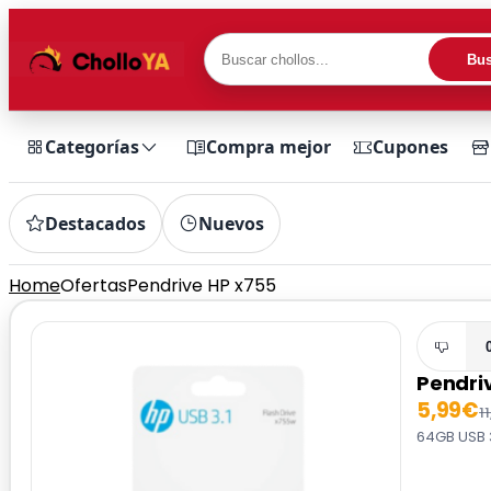
Bus
Categorías
Compra mejor
Cupones
Destacados
Nuevos
Home
Ofertas
Pendrive HP x755
Pendri
5,99€
1
64GB USB 3