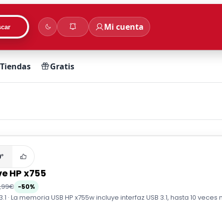
Mi cuenta
car
Tiendas
Gratis
0°
ve HP x755
1,99€
-50%
.1 · La memoria USB HP x755w incluye interfaz USB 3.1, hasta 10 veces m