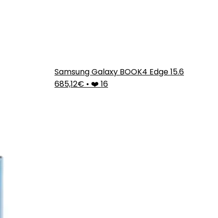
Samsung Galaxy BOOK4 Edge 15.6
685,12€
•
❤️ 16