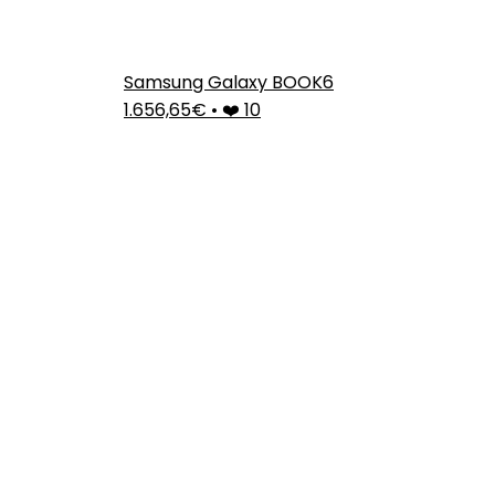
Samsung Galaxy BOOK6
1.656,65€
•
❤️ 10