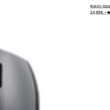
Ratón lás
24,99€
•
❤