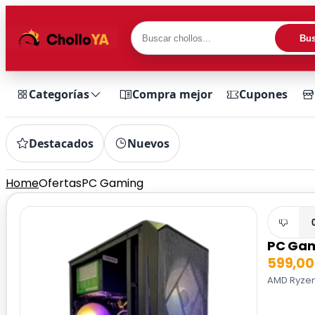
Bus
Categorías
Compra mejor
Cupones
Destacados
Nuevos
Home
Ofertas
PC Gaming
PC Ga
599,0
AMD Ryzen 