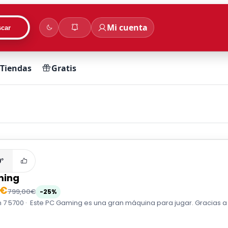
Mi cuenta
car
Tiendas
Gratis
0°
ming
0€
799,00€
-25%
7 5700 · Este PC Gaming es una gran máquina para jugar. Gracias a