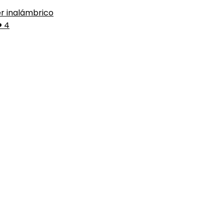
er inalámbrico
️ 4