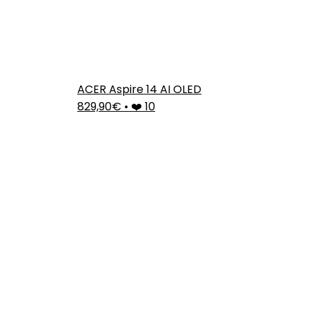
ACER Aspire 14 AI OLED
829,90€
•
❤️ 10