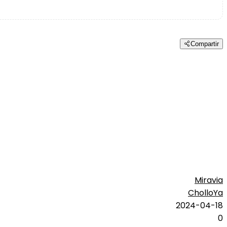
Compartir
Miravia
CholloYa
2024-04-18
0