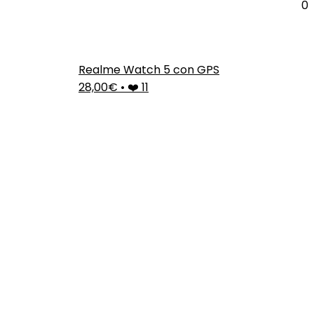
0
Realme Watch 5 con GPS
28,00€
•
❤️ 11