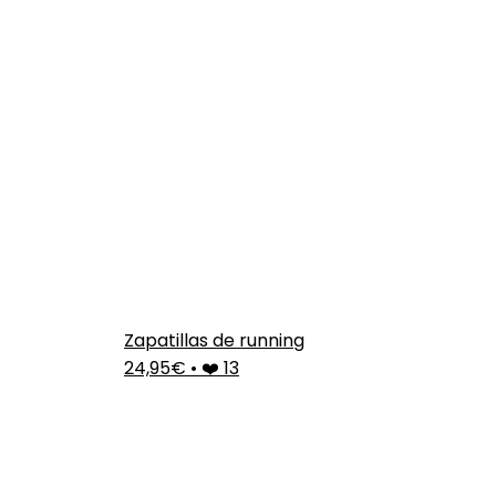
Zapatillas de running
24,95€
•
❤️ 13