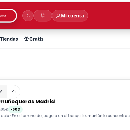
Mi cuenta
car
Tiendas
Gratis
0°
 muñequeras Madrid
,95€
-60%
recio · En el terreno de juego o en el banquillo, mantén la concent