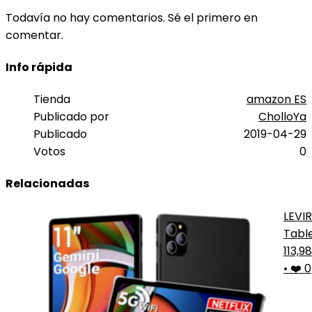
Todavía no hay comentarios. Sé el primero en
comentar.
Info rápida
Tienda
amazon ES
Publicado por
CholloYa
Publicado
2019-04-29
Votos
0
Relacionadas
LEVI
Tabl
Pro
113,9
•
❤️ 0