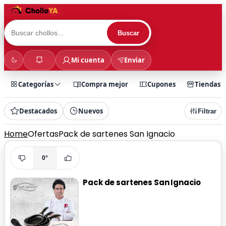
Buscar
Mi cuenta
Enviar
Categorías
Compra mejor
Cupones
Tiendas
Destacados
Nuevos
Filtrar
Home
Ofertas
Pack de sartenes San Ignacio
0°
Pack de sartenes San Ignacio