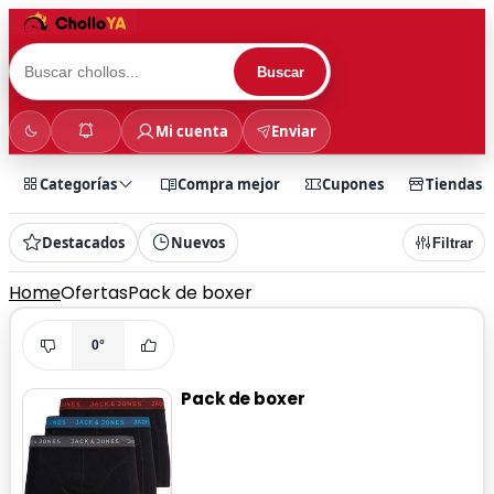
Buscar
Mi cuenta
Enviar
Categorías
Compra mejor
Cupones
Tiendas
Destacados
Nuevos
Filtrar
Home
Ofertas
Pack de boxer
0°
Pack de boxer