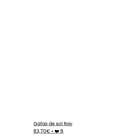
Gafas de sol Ray
83,70€
•
❤️ 8