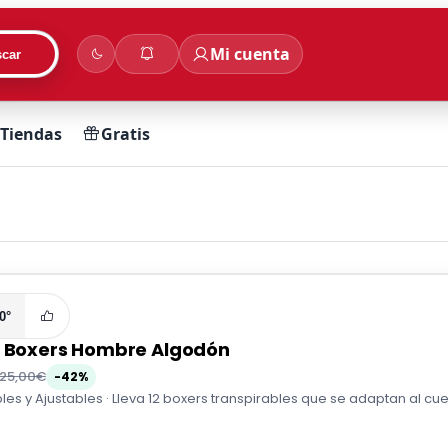
Mi cuenta
car
Tiendas
Gratis
0°
2 Boxers Hombre Algodón
25,00€
-42%
les y Ajustables · Lleva 12 boxers transpirables que se adaptan al cuer